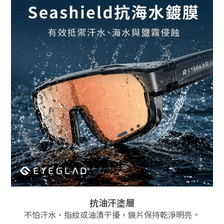
抗油汗塗層
不怕汗水、指紋或油漬干擾，鏡片保持乾淨明亮。