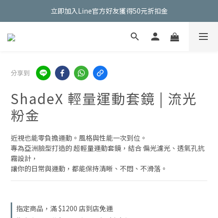
立即加入Line官方好友獲得50元折扣金
立即加入Line官方好友獲得50元折扣金
新加入會員輸入【EYEGLAD50】即可享50元購物金
立即加入Line官方好友獲得50元折扣金
分享到
ShadeX 輕量運動套鏡 | 流光
粉金
近視也能零負擔運動。風格與性能一次到位。
專為亞洲臉型打造的 超輕量運動套鏡，結合 偏光濾光、透氣孔抗
霧設計，
讓你的日常與運動，都能保持清晰、不悶、不滑落。
指定商品，滿 $1200 店到店免運