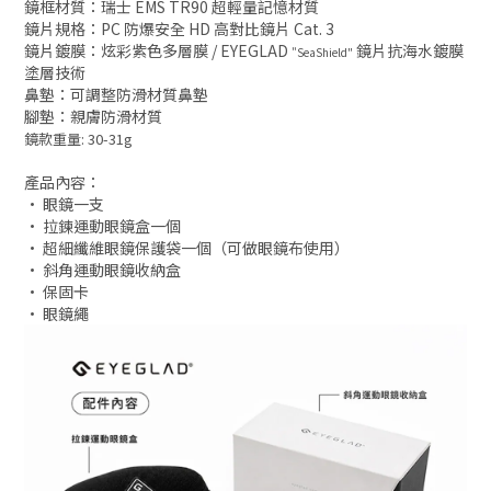
鏡框材質：瑞士 EMS TR90 超輕量記憶材質
鏡片規格：PC 防爆安全 HD 高對比鏡片 Cat. 3
鏡片鍍膜：炫彩紫色多層膜 /
EYEGLAD
鏡片抗海水鍍膜
"
SeaShield"
塗層技術
鼻墊：可調整防滑材質鼻墊
腳墊：親膚防滑材質
鏡款重量: 30-31g
產品內容：
•
眼鏡一支
•
拉鍊運動眼鏡盒一個
•
超細纖維眼鏡保護袋一個（可做眼鏡布使用）
•
斜角運動眼鏡收納盒
•
保固卡
• 眼鏡繩