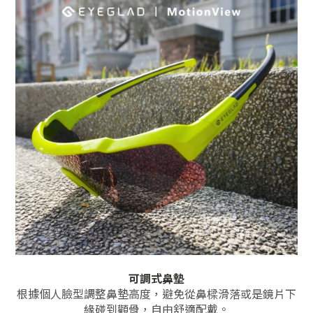
可調式鼻墊
根據個人臉型調整鼻墊高度，避免從鼻樑滑落或是鏡片下
緣碰到顴骨，自由舒適配戴。