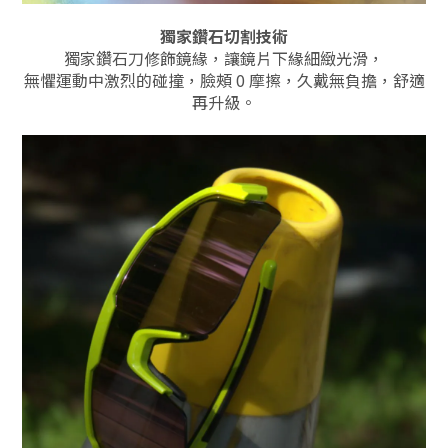
獨家鑽石切割技術
獨家鑽石刀修飾鏡緣，讓鏡片下緣細緻光滑，
無懼運動中激烈的碰撞，臉頰 0 摩擦，久戴無負擔，舒適
再升級。