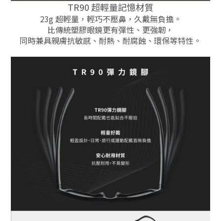
TR90 超輕量記憶材質
23g 超輕量，輕巧不壓鼻，久戴無負擔。
比傳統塑膠眼鏡更有彈性、更強韌，
同時兼具親膚抗敏感、耐熱、耐腐蝕、環保等特性。