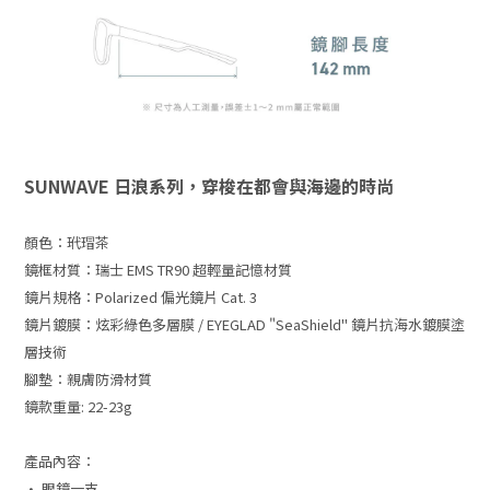
SUNWAVE 日浪系列，穿梭在都會與海邊的時尚
顏色：
玳瑁茶
鏡框材質：瑞士 EMS TR90 超輕量記憶材質
鏡片規格：
Polarized 偏光鏡片 Cat. 3
鏡片鍍膜：炫彩綠色多層膜 /
EYEGLAD
"
SeaShield"
鏡片抗海水鍍膜塗
層技術
腳墊：親膚防滑材質
鏡款重量: 22-23g
產品內容：
• 眼鏡一支