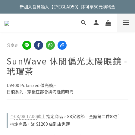
新加入會員輸入【EYEGLAD50】即可享50元購物金
立即加入Line官方好友獲得50元折扣金
立即加入Line官方好友獲得50元折扣金
分享到
SunWave 休閒偏光太陽眼鏡 -
玳瑁茶
UV400 Polarized 偏光鏡片
日浪系列 - 穿梭在都會與海邊的時尚
至
08/08 17:00
截止
指定商品，88父親節｜全館第二件88折
指定商品，滿 $1200 店到店免運