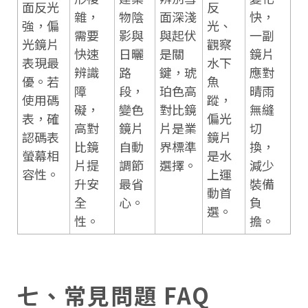
面反光
反
雜，
物陰
面深淺
快，
強，偏
光、
需要
影與
與起伏
一副
光鏡片
觀察
快速
日曬
是關
鏡片
表現最
水下
辨識
路
鍵，琥
應對
優。若
魚
障
段，
珀色高
晴雨
使用碼
蹤，
礙，
變色
對比鏡
無縫
表，確
偏光
高對
鏡片
片是業
切
認碼表
鏡片
比鏡
自動
界標準
換，
螢幕相
是水
片提
調節
選擇。
減少
容性。
上運
升安
最省
裝備
動首
全
心。
負
選。
性。
擔。
七、常見問題 FAQ