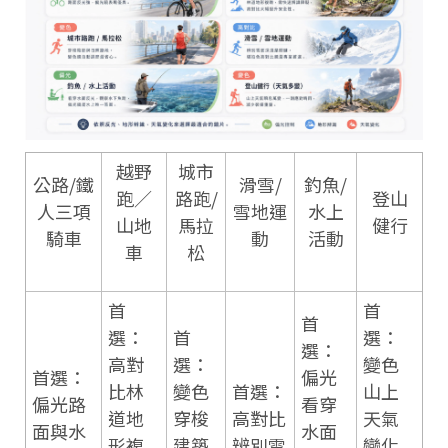
越野
城市
公路/鐵
滑雪/
釣魚/
跑／
路跑/
登山
人三項
雪地運
水上
山地
馬拉
健行
騎車
動
活動
車
松
首
首
首
選：
首
選：
選：
高對
選：
變色
首選：
偏光
比林
變色
首選：
山上
偏光路
看穿
道地
穿梭
高對比
天氣
面與水
水面
形複
建築
辨別雪
變化