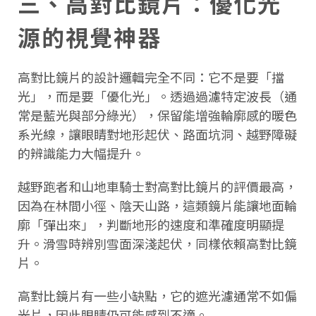
三、高對比鏡片：優化光
源的視覺神器
高對比鏡片的設計邏輯完全不同：它不是要「擋
光」，而是要「優化光」。透過過濾特定波長（通
常是藍光與部分綠光），保留能增強輪廓感的暖色
系光線，讓眼睛對地形起伏、路面坑洞、越野障礙
的辨識能力大幅提升。
越野跑者和山地車騎士對高對比鏡片的評價最高，
因為在林間小徑、陰天山路，這類鏡片能讓地面輪
廓「彈出來」，判斷地形的速度和準確度明顯提
升。滑雪時辨別雪面深淺起伏，同樣依賴高對比鏡
片。
高對比鏡片有一些小缺點，它的遮光濾通常不如偏
光片，因此眼睛仍可能感到不適。