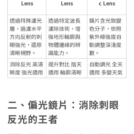
Lens
Lens
c Lens
透過特殊濾光
透過特定波長
鏡片含光致變
層，過濾水平
濾除技術，增
色分子，依照
方向反射的刺
強地形輪廓與
紫外線強度自
眼強光，還原
物體邊緣的辨
動調整深淺度
清晰視野。
識能力。
數。
消除反光 高清
提升對比 陰天
自動調光 全天
晰度 強光適用
適用 輪廓清晰
適用 多變天氣
二、偏光鏡片：消除刺眼
反光的王者